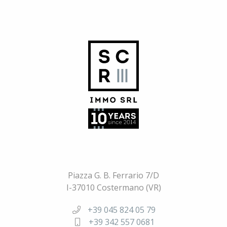
Piazza G. B. Ferrario 7/D
I-37010 Costermano (VR)
+39 045 824 05 79
+39 342 557 0681